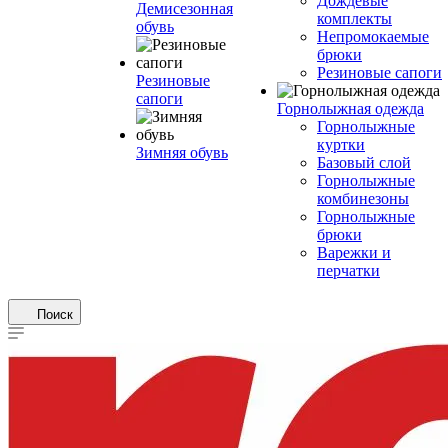
Дождевые
Демисезонная
комплекты
обувь
Непромокаемые
брюки
Резиновые сапоги
Резиновые
сапоги
Горнолыжная одежда
Горнолыжные
куртки
Зимняя обувь
Базовый слой
Горнолыжные
комбинезоны
Горнолыжные
брюки
Варежки и
перчатки
Поиск