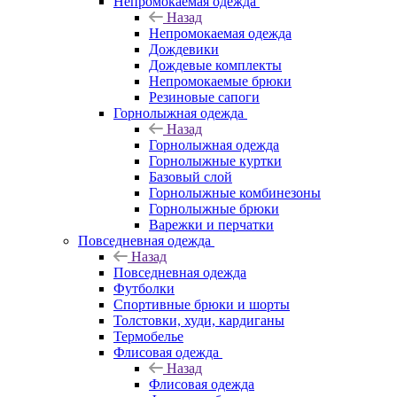
Непромокаемая одежда
Назад
Непромокаемая одежда
Дождевики
Дождевые комплекты
Непромокаемые брюки
Резиновые сапоги
Горнолыжная одежда
Назад
Горнолыжная одежда
Горнолыжные куртки
Базовый слой
Горнолыжные комбинезоны
Горнолыжные брюки
Варежки и перчатки
Повседневная одежда
Назад
Повседневная одежда
Футболки
Спортивные брюки и шорты
Толстовки, худи, кардиганы
Термобелье
Флисовая одежда
Назад
Флисовая одежда