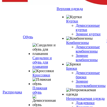
Верхняя одежда
Куртки
Демисезонные
куртки
Зимние куртки
Обувь
Комбинезоны
Демисезонные
комбинезоны
Зимние
Сандалии и
комбинезоны
обувь для
плавания
Брюки
Демисезонные
Кроссовки
брюки
Зимние
полукомбинезоны
Пляжная
Распродажа
обувь
Непромокаемая одежда
Дождевики