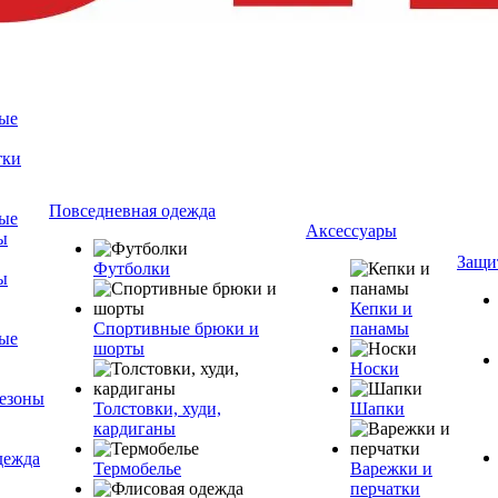
ые
тки
Повседневная одежда
ые
Аксессуары
ы
Защи
Футболки
ы
Кепки и
Спортивные брюки и
панамы
ые
шорты
Носки
езоны
Толстовки, худи,
Шапки
кардиганы
дежда
Термобелье
Варежки и
перчатки