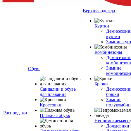
Верхняя одежда
Куртки
Демисезонн
куртки
Зимние кур
Комбинезоны
Демисезонн
комбинезон
Зимние
Обувь
комбинезон
Брюки
Сандалии и обувь
Демисезонн
для плавания
брюки
Зимние
Кроссовки
полукомбин
Распродажа
Пляжная обувь
Непромокаемая о
Дождевики