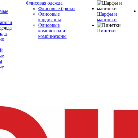
Флисовая одежда
Флисовые брюки
емые
Флисовые
Шарфы и
кардиганы
манишки
сапоги
Флисовые
комплекты и
Пинетки
жда
комбинезоны
ые
ой
ые
ы
ые