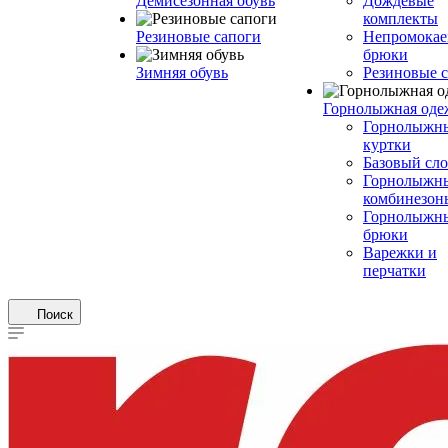
Демисезонная обувь
Дождевые
комплекты
Резиновые сапоги
Непромока
брюки
Зимняя обувь
Резиновые 
Горнолыжная оде
Горнолыжн
куртки
Базовый сл
Горнолыжн
комбинезон
Горнолыжн
брюки
Варежки и
перчатки
Поиск