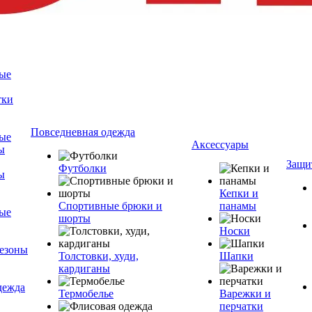
ые
тки
Повседневная одежда
ые
Аксессуары
ы
Защи
Футболки
ы
Кепки и
Спортивные брюки и
панамы
ые
шорты
Носки
езоны
Толстовки, худи,
Шапки
кардиганы
дежда
Термобелье
Варежки и
перчатки