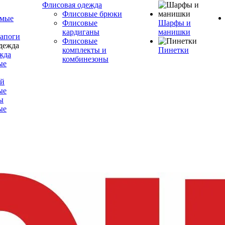
Флисовая одежда
Флисовые брюки
емые
Флисовые
Шарфы и
кардиганы
манишки
сапоги
Флисовые
комплекты и
Пинетки
жда
комбинезоны
ые
ой
ые
ы
ые