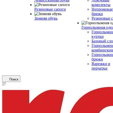
Демисезонная обувь
Дождевые
комплекты
Резиновые сапоги
Непромока
брюки
Зимняя обувь
Резиновые 
Горнолыжная оде
Горнолыжн
куртки
Базовый сл
Горнолыжн
комбинезон
Горнолыжн
брюки
Варежки и
перчатки
Поиск