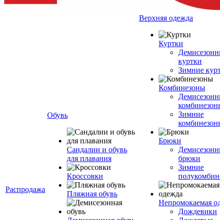
Верхняя одежда
Куртки
Демисезонн
куртки
Зимние кур
Комбинезоны
Демисезонн
комбинезон
Зимние
Обувь
комбинезон
Брюки
Сандалии и обувь
Демисезонн
для плавания
брюки
Зимние
Кроссовки
полукомбин
Распродажа
Пляжная обувь
Непромокаемая о
Дождевики