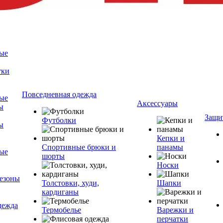
ые
тки
Повседневная одежда
ые
Аксессуары
ы
Защи
Футболки
ы
Кепки и
Спортивные брюки и
панамы
ые
шорты
Носки
езоны
Толстовки, худи,
Шапки
кардиганы
дежда
Термобелье
Варежки и
перчатки