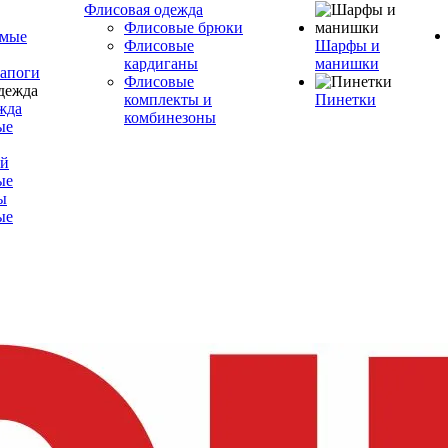
Флисовая одежда
Флисовые брюки
емые
Флисовые
Шарфы и
кардиганы
манишки
сапоги
Флисовые
комплекты и
Пинетки
жда
комбинезоны
ые
ой
ые
ы
ые