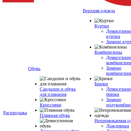
Верхняя одежда
Куртки
Демисезонн
куртки
Зимние кур
Комбинезоны
Демисезонн
комбинезон
Зимние
Обувь
комбинезон
Брюки
Сандалии и обувь
Демисезонн
для плавания
брюки
Зимние
Кроссовки
полукомбин
Распродажа
Пляжная обувь
Непромокаемая о
Дождевики