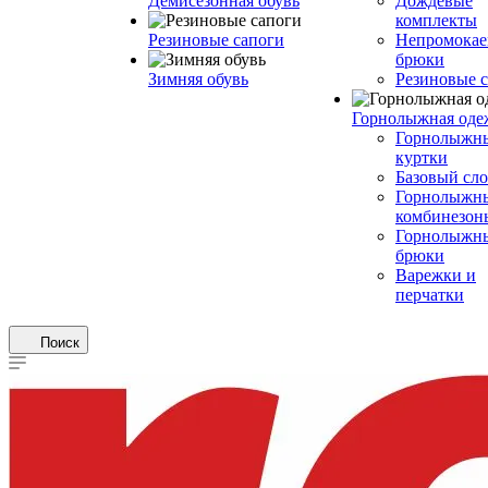
Демисезонная обувь
Дождевые
комплекты
Резиновые сапоги
Непромока
брюки
Зимняя обувь
Резиновые 
Горнолыжная оде
Горнолыжн
куртки
Базовый сл
Горнолыжн
комбинезон
Горнолыжн
брюки
Варежки и
перчатки
Поиск