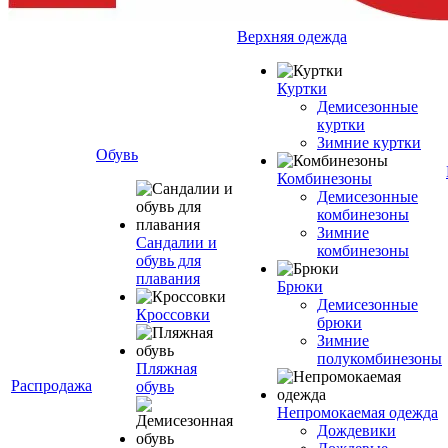
Верхняя одежда
Куртки
Демисезонные
куртки
Зимние куртки
Обувь
Комбинезоны
Демисезонные
комбинезоны
Зимние
Сандалии и
комбинезоны
обувь для
плавания
Брюки
Демисезонные
Кроссовки
брюки
Зимние
полукомбинезоны
Пляжная
Распродажа
обувь
Непромокаемая одежда
Дождевики