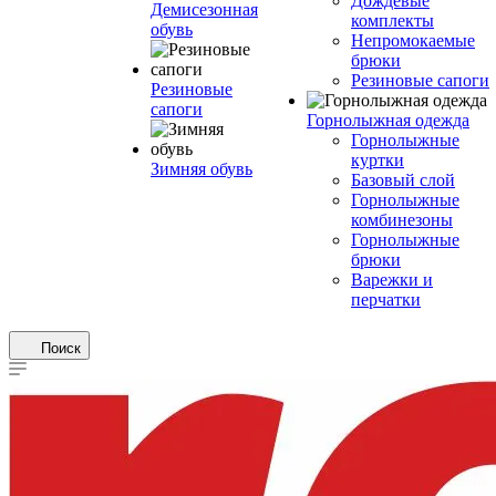
Дождевые
Демисезонная
комплекты
обувь
Непромокаемые
брюки
Резиновые сапоги
Резиновые
сапоги
Горнолыжная одежда
Горнолыжные
куртки
Зимняя обувь
Базовый слой
Горнолыжные
комбинезоны
Горнолыжные
брюки
Варежки и
перчатки
Поиск