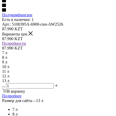
Полукомбинезон
Есть в наличии: 1
Арт.: 5100395A-6900-син-AW2526
87.990
KZT
Варианты цен
87.990
KZT
Подробности
87.990 KZT
7 л
8 л
9 л
10 л
11 л
12 л
13 л
В корзину
Подробнее
Размер для сайта
—
13 л
7 л
8 л