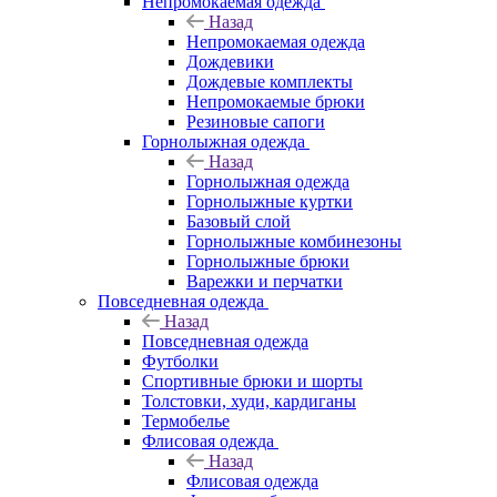
Непромокаемая одежда
Назад
Непромокаемая одежда
Дождевики
Дождевые комплекты
Непромокаемые брюки
Резиновые сапоги
Горнолыжная одежда
Назад
Горнолыжная одежда
Горнолыжные куртки
Базовый слой
Горнолыжные комбинезоны
Горнолыжные брюки
Варежки и перчатки
Повседневная одежда
Назад
Повседневная одежда
Футболки
Спортивные брюки и шорты
Толстовки, худи, кардиганы
Термобелье
Флисовая одежда
Назад
Флисовая одежда