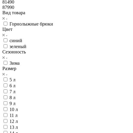
81490
87990
Вид товара
Горнолыжные брюки
Цвет
синий
зеленый
Сезонность
Зима
Размер
5 л
6 л
7 л
8 л
9 л
10 л
11 л
12 л
13 л