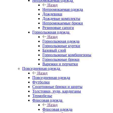
Непромокаемая одежда
Назад
Непромокаемая одежда
Дождевики
Дождевые комплекты
Непромокаемые брюки
Резиновые сапоги
Горнолыжная одежда
Назад
Горнолыжная одежда
Горнолыжные куртки
Базовый слой
Горнолыжные комбинезоны
Горнолыжные брюки
Варежки и перчатки
Повседневная одежда
Назад
Повседневная одежда
Футболки
Спортивные брюки и шорты
Толстовки, худи, кардиганы
Термобелье
Флисовая одежда
Назад
Флисовая одежда