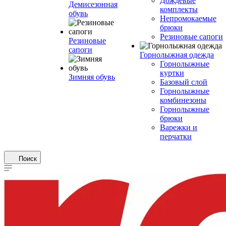
Дождевые
Демисезонная
комплекты
обувь
Непромокаемые
брюки
Резиновые сапоги
Резиновые
сапоги
Горнолыжная одежда
Горнолыжные
куртки
Зимняя обувь
Базовый слой
Горнолыжные
комбинезоны
Горнолыжные
брюки
Варежки и
перчатки
Поиск