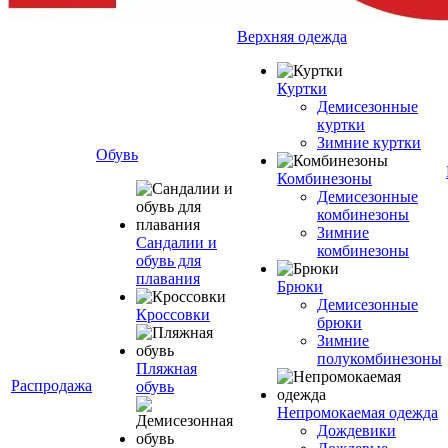
Верхняя одежда
Куртки
Демисезонные
куртки
Зимние куртки
Обувь
Комбинезоны
Демисезонные
комбинезоны
Зимние
Сандалии и
комбинезоны
обувь для
плавания
Брюки
Демисезонные
Кроссовки
брюки
Зимние
полукомбинезоны
Пляжная
Распродажа
обувь
Непромокаемая одежда
Дождевики