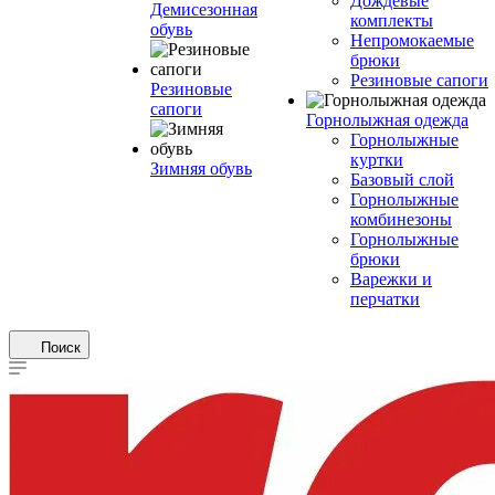
Дождевые
Демисезонная
комплекты
обувь
Непромокаемые
брюки
Резиновые сапоги
Резиновые
сапоги
Горнолыжная одежда
Горнолыжные
куртки
Зимняя обувь
Базовый слой
Горнолыжные
комбинезоны
Горнолыжные
брюки
Варежки и
перчатки
Поиск