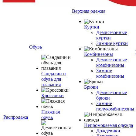
Верхняя одежда
Куртки
Демисезонные
куртки
Зимние куртки
Обувь
Комбинезоны
Демисезонные
комбинезоны
Зимние
Сандалии и
комбинезоны
обувь для
плавания
Брюки
Демисезонные
Кроссовки
брюки
Зимние
полукомбинезоны
Пляжная
Распродажа
обувь
Непромокаемая одежда
Дождевики