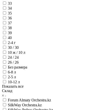
33
34
35
36
37
38
39
40
2-4 г
30 / 30
10 ж / 10 л
24 / 24
26 / 26
Без размера
6-8 л
2-5 л
10-12 л
Показать все
Склад
Forum Almaty Orchestra.kz
SilkWay Orchestra.kz
SilkWay Рейма Orchestra.kz