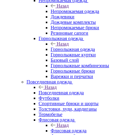
Непромокаемая одежда
Назад
Непромокаемая одежда
Дождевики
Дождевые комплекты
Непромокаемые брюки
Резиновые сапоги
Горнолыжная одежда
Назад
Горнолыжная одежда
Горнолыжные куртки
Базовый слой
Горнолыжные комбинезоны
Горнолыжные брюки
Варежки и перчатки
Повседневная одежда
Назад
Повседневная одежда
Футболки
Спортивные брюки и шорты
Толстовки, худи, кардиганы
Термобелье
Флисовая одежда
Назад
Флисовая одежда