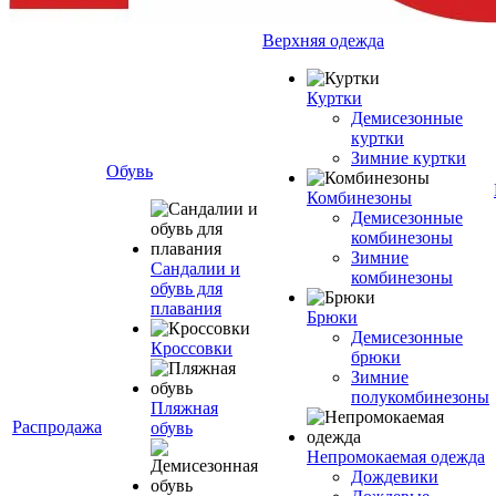
Верхняя одежда
Куртки
Демисезонные
куртки
Зимние куртки
Обувь
Комбинезоны
Демисезонные
комбинезоны
Зимние
Сандалии и
комбинезоны
обувь для
плавания
Брюки
Демисезонные
Кроссовки
брюки
Зимние
полукомбинезоны
Пляжная
Распродажа
обувь
Непромокаемая одежда
Дождевики