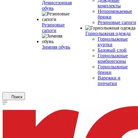
Дождевые
Демисезонная
комплекты
обувь
Непромокаемые
брюки
Резиновые сапоги
Резиновые
сапоги
Горнолыжная одежда
Горнолыжные
куртки
Зимняя обувь
Базовый слой
Горнолыжные
комбинезоны
Горнолыжные
брюки
Варежки и
перчатки
Поиск