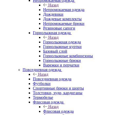
Непромокаемая одежда
Назад
Непромокаемая одежда
Дождевики
Дождевые комплекты
Непромокаемые брюки
Резиновые сапоги
Горнолыжная одежда
Назад
Горнолыжная одежда
Горнолыжные куртки
Базовый слой
Горнолыжные комбинезоны
Горнолыжные брюки
Варежки и перчатки
Повседневная одежда
Назад
Повседневная одежда
Футболки
Спортивные брюки и шорты
Толстовки, худи, кардиганы
Термобелье
Флисовая одежда
Назад
Флисовая одежда