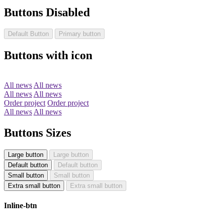
Buttons Disabled
Default Button
Primary button
Buttons with icon
All news
All news
All news
All news
Order project
Order project
All news
All news
Buttons Sizes
Large button
Large button
Default button
Default button
Small button
Small button
Extra small button
Extra small button
Inline-btn