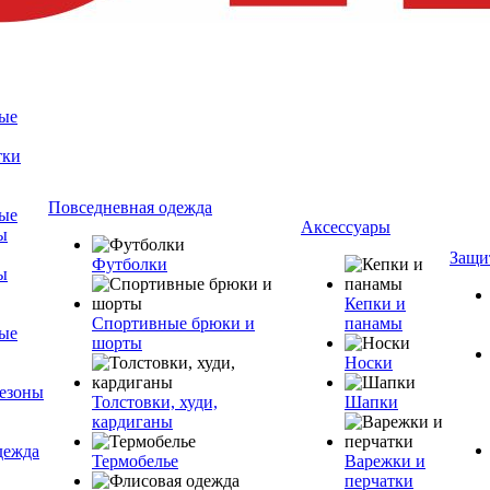
ые
тки
Повседневная одежда
ые
Аксессуары
ы
Защи
Футболки
ы
Кепки и
Спортивные брюки и
панамы
ые
шорты
Носки
езоны
Толстовки, худи,
Шапки
кардиганы
дежда
Термобелье
Варежки и
перчатки