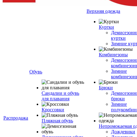
Верхняя одежда
Куртки
Демисезонн
куртки
Зимние кур
Комбинезоны
Демисезонн
комбинезон
Зимние
Обувь
комбинезон
Брюки
Сандалии и обувь
Демисезонн
для плавания
брюки
Зимние
Кроссовки
полукомбин
Распродажа
Пляжная обувь
Непромокаемая о
Дождевики