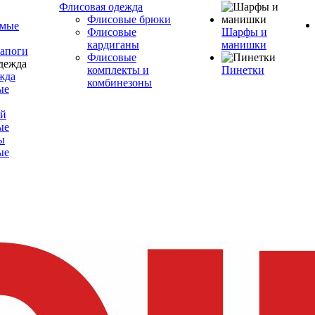
Флисовая одежда
Флисовые брюки
емые
Флисовые
Шарфы и
кардиганы
манишки
сапоги
Флисовые
комплекты и
Пинетки
жда
комбинезоны
ые
ой
ые
ы
ые