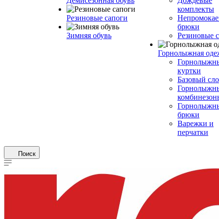
Демисезонная обувь
Дождевые
комплекты
Резиновые сапоги
Непромока
брюки
Зимняя обувь
Резиновые 
Горнолыжная оде
Горнолыжн
куртки
Базовый сл
Горнолыжн
комбинезон
Горнолыжн
брюки
Варежки и
перчатки
Поиск