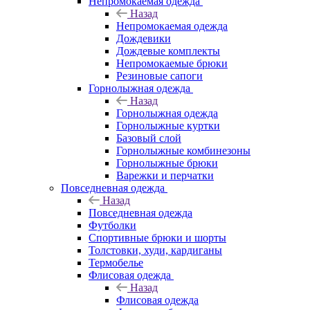
Непромокаемая одежда
Назад
Непромокаемая одежда
Дождевики
Дождевые комплекты
Непромокаемые брюки
Резиновые сапоги
Горнолыжная одежда
Назад
Горнолыжная одежда
Горнолыжные куртки
Базовый слой
Горнолыжные комбинезоны
Горнолыжные брюки
Варежки и перчатки
Повседневная одежда
Назад
Повседневная одежда
Футболки
Спортивные брюки и шорты
Толстовки, худи, кардиганы
Термобелье
Флисовая одежда
Назад
Флисовая одежда