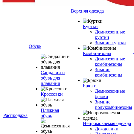
Верхняя одежда
Куртки
Демисезонные
куртки
Зимние куртки
Обувь
Комбинезоны
Демисезонные
комбинезоны
Зимние
Сандалии и
комбинезоны
обувь для
плавания
Брюки
Демисезонные
Кроссовки
брюки
Зимние
полукомбинезоны
Пляжная
Распродажа
обувь
Непромокаемая одежда
Дождевики