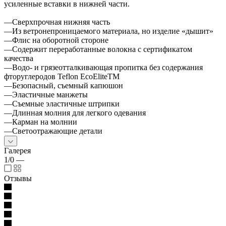
усиленные вставки в нижней части.
—Сверхпрочная нижняя часть
—Из ветронепроницаемого материала, но изделие «дышит»
—Флис на оборотной стороне
—Содержит переработанные волокна с сертификатом
качества
—Водо- и грязеотталкивающая пропитка без содержания
фторуглеродов Teflon EcoEliteTM
—Безопасный, съемный капюшон
—Эластичные манжеты
—Съемные эластичные штрипки
—Длинная молния для легкого одевания
—Карман на молнии
—Светоотражающие детали
Галерея
1/0
—
Отзывы