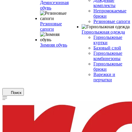
Дождевые
Демисезонная
комплекты
обувь
Непромокаемые
брюки
Резиновые сапоги
Резиновые
сапоги
Горнолыжная одежда
Горнолыжные
куртки
Зимняя обувь
Базовый слой
Горнолыжные
комбинезоны
Горнолыжные
брюки
Варежки и
перчатки
Поиск