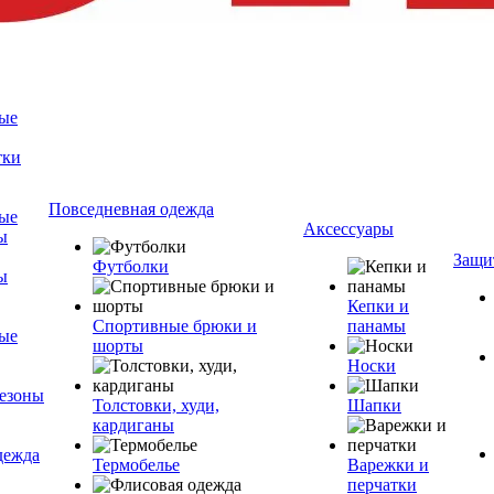
ые
тки
Повседневная одежда
ые
Аксессуары
ы
Защи
Футболки
ы
Кепки и
Спортивные брюки и
панамы
ые
шорты
Носки
езоны
Толстовки, худи,
Шапки
кардиганы
дежда
Термобелье
Варежки и
перчатки