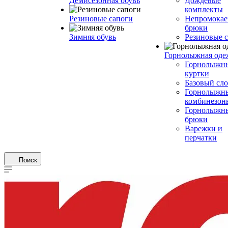
Демисезонная обувь
Дождевые
комплекты
Резиновые сапоги
Непромока
брюки
Зимняя обувь
Резиновые 
Горнолыжная оде
Горнолыжн
куртки
Базовый сл
Горнолыжн
комбинезон
Горнолыжн
брюки
Варежки и
перчатки
Поиск