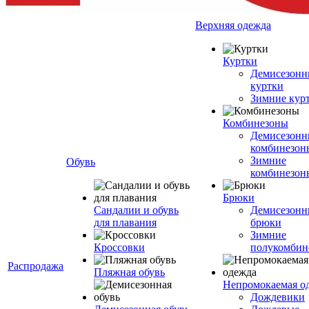
Верхняя одежда
Куртки
Демисезонн
куртки
Зимние кур
Комбинезоны
Демисезонн
комбинезон
Зимние
Обувь
комбинезон
Брюки
Сандалии и обувь
Демисезонн
для плавания
брюки
Зимние
Кроссовки
полукомбин
Распродажа
Пляжная обувь
Непромокаемая о
Дождевики