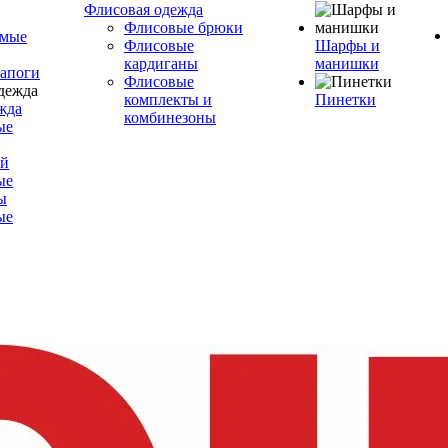
Флисовая одежда
Флисовые брюки
емые
Флисовые
Шарфы и
кардиганы
манишки
сапоги
Флисовые
комплекты и
Пинетки
жда
комбинезоны
ые
ой
ые
ы
ые