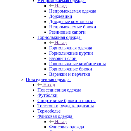
Непромокаемая одежда
Назад
Непромокаемая одежда
Дождевики
Дождевые комплекты
Непромокаемые брюки
Резиновые сапоги
Горнолыжная одежда
Назад
Горнолыжная одежда
Горнолыжные куртки
Базовый слой
Горнолыжные комбинезоны
Горнолыжные брюки
Варежки и перчатки
Повседневная одежда
Назад
Повседневная одежда
Футболки
Спортивные брюки и шорты
Толстовки, худи, кардиганы
Термобелье
Флисовая одежда
Назад
Флисовая одежда