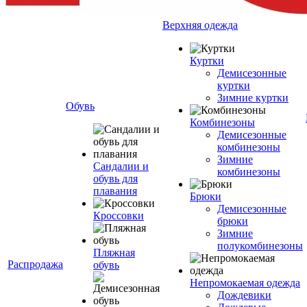
Верхняя одежда
Куртки
Демисезонные
куртки
Зимние куртки
Обувь
Комбинезоны
Демисезонные
комбинезоны
Зимние
Сандалии и
комбинезоны
обувь для
плавания
Брюки
Демисезонные
Кроссовки
брюки
Зимние
полукомбинезоны
Пляжная
Распродажа
обувь
Непромокаемая одежда
Дождевики