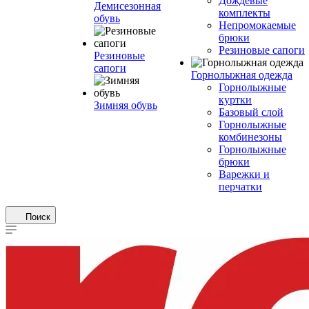
Дождевые
Демисезонная
комплекты
обувь
Непромокаемые
брюки
Резиновые сапоги
Резиновые
сапоги
Горнолыжная одежда
Горнолыжные
куртки
Зимняя обувь
Базовый слой
Горнолыжные
комбинезоны
Горнолыжные
брюки
Варежки и
перчатки
Поиск