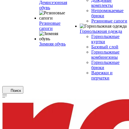
Дождевые
Демисезонная
комплекты
обувь
Непромокаемые
брюки
Резиновые сапоги
Резиновые
сапоги
Горнолыжная одежда
Горнолыжные
куртки
Зимняя обувь
Базовый слой
Горнолыжные
комбинезоны
Горнолыжные
брюки
Варежки и
перчатки
Поиск