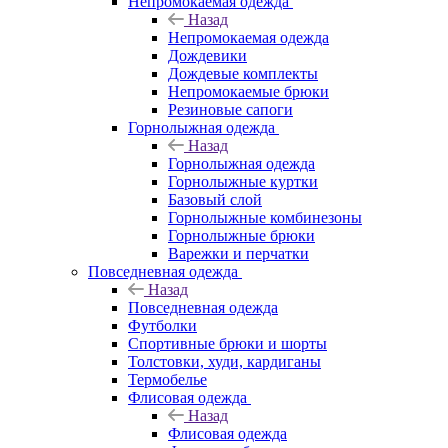
Непромокаемая одежда
Назад
Непромокаемая одежда
Дождевики
Дождевые комплекты
Непромокаемые брюки
Резиновые сапоги
Горнолыжная одежда
Назад
Горнолыжная одежда
Горнолыжные куртки
Базовый слой
Горнолыжные комбинезоны
Горнолыжные брюки
Варежки и перчатки
Повседневная одежда
Назад
Повседневная одежда
Футболки
Спортивные брюки и шорты
Толстовки, худи, кардиганы
Термобелье
Флисовая одежда
Назад
Флисовая одежда