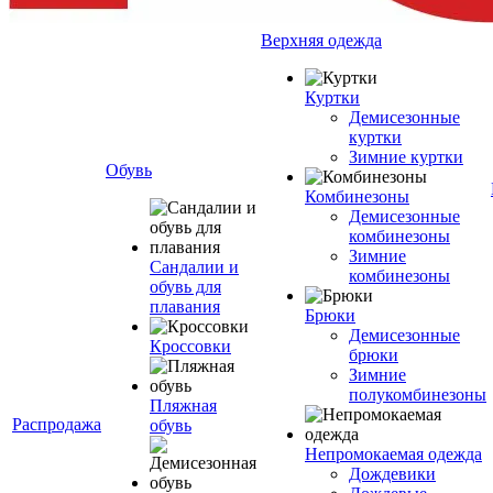
Верхняя одежда
Куртки
Демисезонные
куртки
Зимние куртки
Обувь
Комбинезоны
Демисезонные
комбинезоны
Зимние
Сандалии и
комбинезоны
обувь для
плавания
Брюки
Демисезонные
Кроссовки
брюки
Зимние
полукомбинезоны
Пляжная
Распродажа
обувь
Непромокаемая одежда
Дождевики