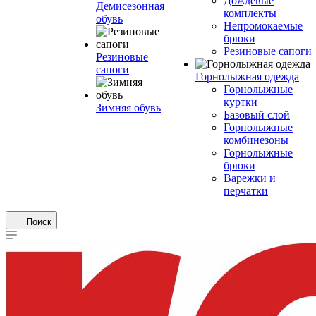
Дождевые
Демисезонная
комплекты
обувь
Непромокаемые
брюки
Резиновые сапоги
Резиновые
сапоги
Горнолыжная одежда
Горнолыжные
куртки
Зимняя обувь
Базовый слой
Горнолыжные
комбинезоны
Горнолыжные
брюки
Варежки и
перчатки
Поиск