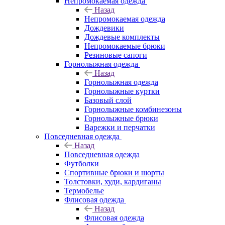
Непромокаемая одежда
Назад
Непромокаемая одежда
Дождевики
Дождевые комплекты
Непромокаемые брюки
Резиновые сапоги
Горнолыжная одежда
Назад
Горнолыжная одежда
Горнолыжные куртки
Базовый слой
Горнолыжные комбинезоны
Горнолыжные брюки
Варежки и перчатки
Повседневная одежда
Назад
Повседневная одежда
Футболки
Спортивные брюки и шорты
Толстовки, худи, кардиганы
Термобелье
Флисовая одежда
Назад
Флисовая одежда