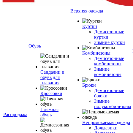
Верхняя одежда
Куртки
Демисезонные
куртки
Зимние куртки
Обувь
Комбинезоны
Демисезонные
комбинезоны
Зимние
Сандалии и
комбинезоны
обувь для
плавания
Брюки
Демисезонные
Кроссовки
брюки
Зимние
полукомбинезоны
Пляжная
Распродажа
обувь
Непромокаемая одежда
Дождевики